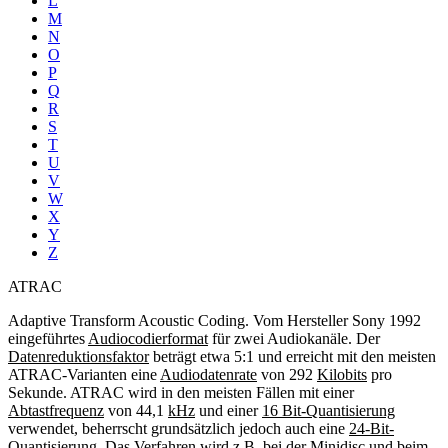
L
M
N
O
P
Q
R
S
T
U
V
W
X
Y
Z
ATRAC
Adaptive Transform Acoustic Coding. Vom Hersteller Sony 1992
eingeführtes
Audiocodierformat
für zwei Audiokanäle. Der
Datenreduktionsfaktor
beträgt etwa 5:1 und erreicht mit den meisten
ATRAC-Varianten eine
Audiodatenrate
von 292
Kilobits
pro
Sekunde. ATRAC wird in den meisten Fällen mit einer
Abtastfrequenz
von 44,1
kHz
und einer
16 Bit-Quantisierung
verwendet, beherrscht grundsätzlich jedoch auch eine
24-Bit-
Quantisierung
. Das Verfahren wird z.B. bei der
Minidisc
und beim