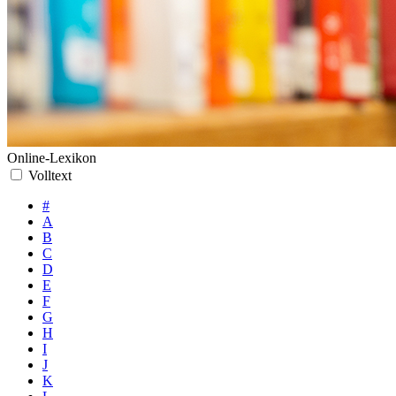
Online-Lexikon
Volltext
#
A
B
C
D
E
F
G
H
I
J
K