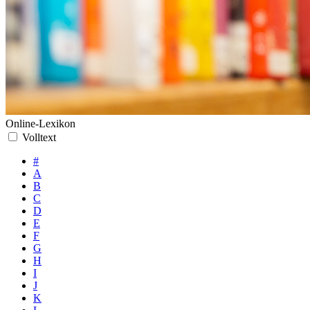
Online-Lexikon
Volltext
#
A
B
C
D
E
F
G
H
I
J
K