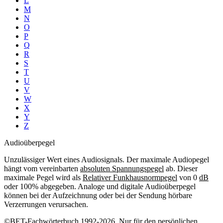
L
M
N
O
P
Q
R
S
T
U
V
W
X
Y
Z
Audioüberpegel
Unzulässiger Wert eines Audiosignals. Der maximale Audiopegel
hängt vom vereinbarten
absoluten Spannungspegel
ab. Dieser
maximale Pegel wird als
Relativer Funkhausnormpegel
von 0
dB
oder 100% abgegeben. Analoge und digitale Audioüberpegel
können bei der Aufzeichnung oder bei der Sendung hörbare
Verzerrungen verursachen.
©BET-Fachwörterbuch 1992-2026. Nur für den persönlichen