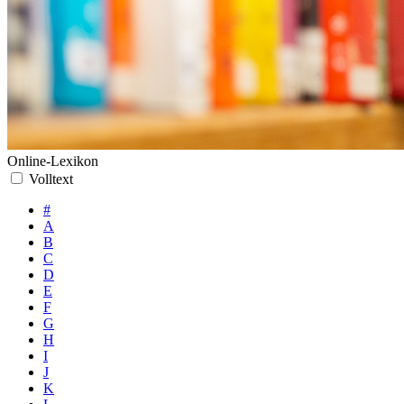
Online-Lexikon
Volltext
#
A
B
C
D
E
F
G
H
I
J
K