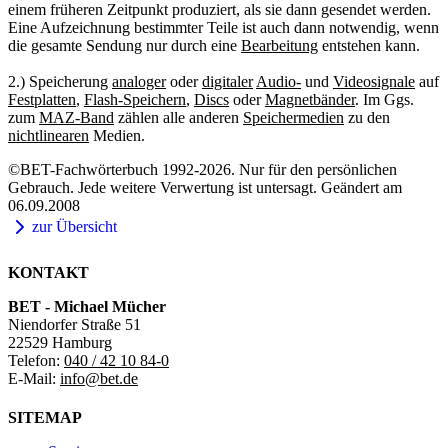
einem früheren Zeitpunkt produziert, als sie dann gesendet werden.
Eine Aufzeichnung bestimmter Teile ist auch dann notwendig, wenn
die gesamte Sendung nur durch eine
Bearbeitung
entstehen kann.
2.) Speicherung
analoger
oder
digitaler
Audio-
und
Videosignale
auf
Festplatten
,
Flash-Speichern
,
Discs
oder
Magnetbänder
. Im Ggs.
zum
MAZ-Band
zählen alle anderen
Speichermedien
zu den
nichtlinearen
Medien.
©BET-Fachwörterbuch 1992-2026. Nur für den persönlichen
Gebrauch. Jede weitere Verwertung ist untersagt. Geändert am
06.09.2008
zur Übersicht
KONTAKT
BET - Michael Mücher
Niendorfer Straße 51
22529 Hamburg
Telefon:
040 / 42 10 84-0
E-Mail:
info@bet.de
SITEMAP