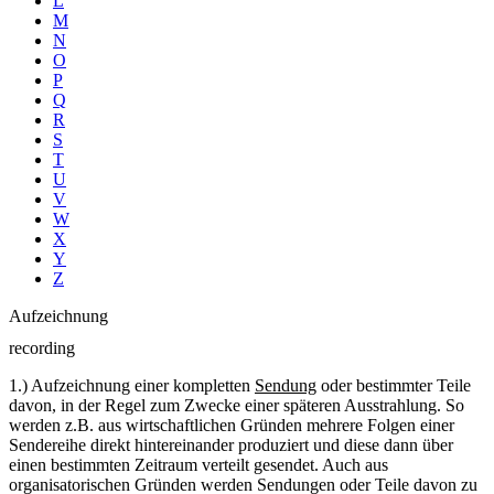
L
M
N
O
P
Q
R
S
T
U
V
W
X
Y
Z
Aufzeichnung
recording
1.) Aufzeichnung einer kompletten
Sendung
oder bestimmter Teile
davon, in der Regel zum Zwecke einer späteren Ausstrahlung. So
werden z.B. aus wirtschaftlichen Gründen mehrere Folgen einer
Sendereihe direkt hintereinander produziert und diese dann über
einen bestimmten Zeitraum verteilt gesendet. Auch aus
organisatorischen Gründen werden Sendungen oder Teile davon zu