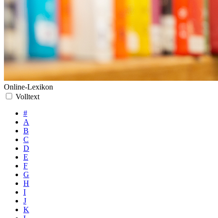
Online-Lexikon
Volltext
#
A
B
C
D
E
F
G
H
I
J
K