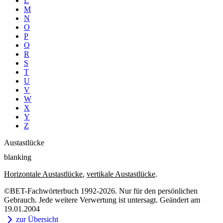
L
M
N
O
P
Q
R
S
T
U
V
W
X
Y
Z
Austastlücke
blanking
Horizontale Austastlücke
,
vertikale Austastlücke
.
©BET-Fachwörterbuch 1992-2026. Nur für den persönlichen
Gebrauch. Jede weitere Verwertung ist untersagt. Geändert am
19.01.2004
zur Übersicht