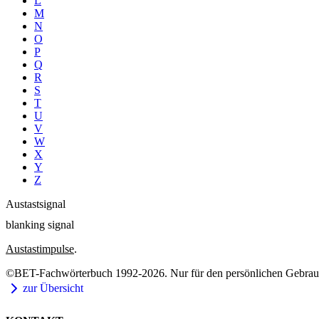
L
M
N
O
P
Q
R
S
T
U
V
W
X
Y
Z
Austastsignal
blanking signal
Austastimpulse
.
©BET-Fachwörterbuch 1992-2026. Nur für den persönlichen Gebrauch
zur Übersicht