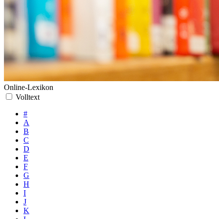
Online-Lexikon
Volltext
#
A
B
C
D
E
F
G
H
I
J
K