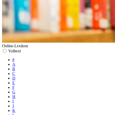
Online-Lexikon
Volltext
#
A
B
C
D
E
F
G
H
I
J
K