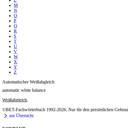
L
M
N
O
P
Q
R
S
T
U
V
W
X
Y
Z
Automatischer Weißabgleich
automatic white balance
Weißabgleich
.
©BET-Fachwörterbuch 1992-2026. Nur für den persönlichen Gebrauch
zur Übersicht