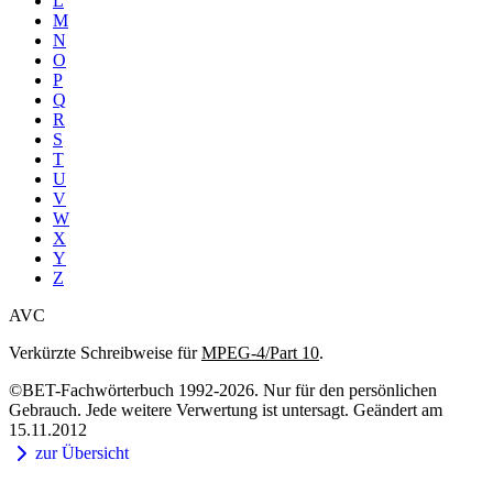
L
M
N
O
P
Q
R
S
T
U
V
W
X
Y
Z
AVC
Verkürzte Schreibweise für
MPEG-4/Part 10
.
©BET-Fachwörterbuch 1992-2026. Nur für den persönlichen
Gebrauch. Jede weitere Verwertung ist untersagt. Geändert am
15.11.2012
zur Übersicht