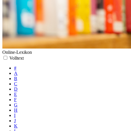
Online-Lexikon
Volltext
#
A
B
C
D
E
F
G
H
I
J
K