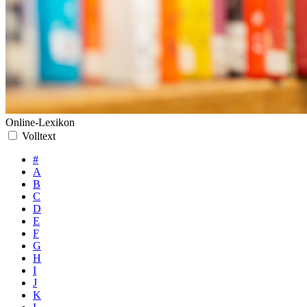
Online-Lexikon
Volltext
#
A
B
C
D
E
F
G
H
I
J
K