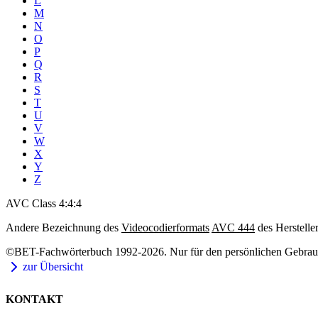
L
M
N
O
P
Q
R
S
T
U
V
W
X
Y
Z
AVC Class 4:4:4
Andere Bezeichnung des
Videocodierformats
AVC 444
des Herstelle
©BET-Fachwörterbuch 1992-2026. Nur für den persönlichen Gebrauch
zur Übersicht
KONTAKT