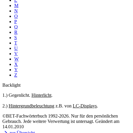
L
M
N
O
P
Q
R
S
T
U
V
W
X
Y
Z
Backlight
1.) Gegenlicht.
Hinterlicht
.
2.)
Hintergrundbeleuchtung
z.B. von
LC-Displays
.
©BET-Fachwörterbuch 1992-2026. Nur für den persönlichen
Gebrauch. Jede weitere Verwertung ist untersagt. Geändert am
14.01.2010
zur Übersicht