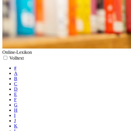
Online-Lexikon
Volltext
#
A
B
C
D
E
F
G
H
I
J
K