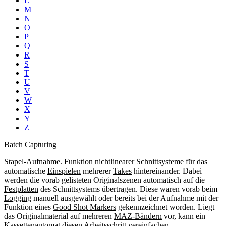
L
M
N
O
P
Q
R
S
T
U
V
W
X
Y
Z
Batch Capturing
Stapel-Aufnahme. Funktion
nichtlinearer Schnittsysteme
für das
automatische
Einspielen
mehrerer
Takes
hintereinander. Dabei
werden die vorab gelisteten Originalszenen automatisch auf die
Festplatten
des Schnittsystems übertragen. Diese waren vorab beim
Logging
manuell ausgewählt oder bereits bei der Aufnahme mit der
Funktion eines
Good Shot Markers
gekennzeichnet worden. Liegt
das Originalmaterial auf mehreren
MAZ-Bändern
vor, kann ein
Kassettenautomat
diesen Arbeitsschritt vereinfachen.