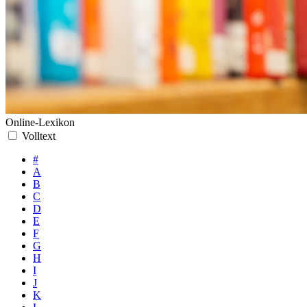
Online-Lexikon
Volltext
#
A
B
C
D
E
F
G
H
I
J
K