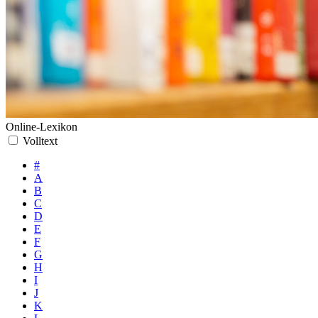
Online-Lexikon
Volltext
#
A
B
C
D
E
F
G
H
I
J
K