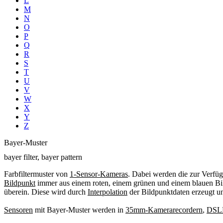
L
M
N
O
P
Q
R
S
T
U
V
W
X
Y
Z
Bayer-Muster
bayer filter, bayer pattern
Farbfiltermuster von
1-Sensor-Kameras
. Dabei werden die zur Verfü
Bildpunkt
immer aus einem roten, einem grünen und einem blauen Bild
überein. Diese wird durch
Interpolation
der Bildpunktdaten erzeugt un
Sensoren
mit Bayer-Muster werden in
35mm-Kamerarecordern
,
DSL