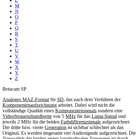
L
M
N
O
P
Q
R
S
T
U
V
W
X
Y
Z
Betacam SP
Analoges MAZ-Format
für
SD
, das nach dem Verfahren der
Komponentenaufzeichnung
arbeitet. Dabei wird nicht die
vollständige Qualität eines
Komponentensignals
sondern eine
Videofrequenzbandbreite
von 5
MHz
für das
Luma-Signal
und
jeweils 2 MHz für die beiden
Farbdifferenzsignale
aufgezeichnet.
Die dritte bzw. vierte
Generation
ist sichtbar schlechter als das
Original. Es werden insgesamt vier Audiosignale aufgezeichnet. Die
Tonqualität der beiden ersten
longitudinalen
Tonspuren ist durch