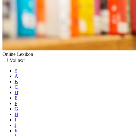
Online-Lexikon
Volltext
#
A
B
C
D
E
F
G
H
I
J
K