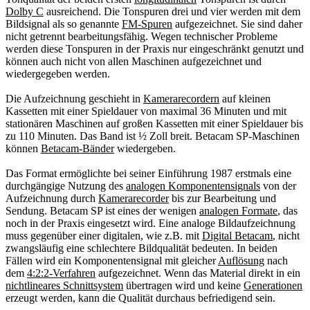
Dolby C
ausreichend. Die Tonspuren drei und vier werden mit dem
Bildsignal als so genannte
FM-Spuren
aufgezeichnet. Sie sind daher
nicht getrennt bearbeitungsfähig. Wegen technischer Probleme
werden diese Tonspuren in der Praxis nur eingeschränkt genutzt und
können auch nicht von allen Maschinen aufgezeichnet und
wiedergegeben werden.
Die Aufzeichnung geschieht in
Kamerarecordern
auf kleinen
Kassetten mit einer Spieldauer von maximal 36 Minuten und mit
stationären Maschinen auf großen Kassetten mit einer Spieldauer bis
zu 110 Minuten. Das Band ist ½ Zoll breit. Betacam SP-Maschinen
können
Betacam-Bänder
wiedergeben.
Das Format ermöglichte bei seiner Einführung 1987 erstmals eine
durchgängige Nutzung des
analogen Komponentensignals
von der
Aufzeichnung durch
Kamerarecorder
bis zur Bearbeitung und
Sendung. Betacam SP ist eines der wenigen
analogen Formate
, das
noch in der Praxis eingesetzt wird. Eine analoge Bildaufzeichnung
muss gegenüber einer digitalen, wie z.B. mit
Digital Betacam
, nicht
zwangsläufig eine schlechtere Bildqualität bedeuten. In beiden
Fällen wird ein Komponentensignal mit gleicher
Auflösung
nach
dem
4:2:2-Verfahren
aufgezeichnet. Wenn das Material direkt in ein
nichtlineares Schnittsystem
übertragen wird und keine
Generationen
erzeugt werden, kann die Qualität durchaus befriedigend sein.