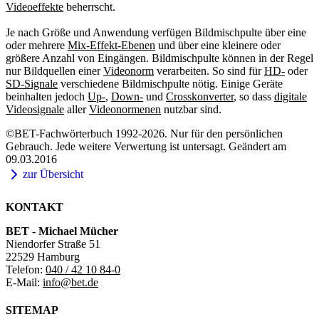
Videoeffekte
beherrscht.
Je nach Größe und Anwendung verfügen Bildmischpulte über eine
oder mehrere
Mix-Effekt-Ebenen
und über eine kleinere oder
größere Anzahl von Eingängen. Bildmischpulte können in der Regel
nur Bildquellen einer
Videonorm
verarbeiten. So sind für
HD-
oder
SD-Signale
verschiedene Bildmischpulte nötig. Einige Geräte
beinhalten jedoch
Up-
,
Down-
und
Crosskonverter
, so dass
digitale
Videosignale
aller
Videonormenen
nutzbar sind.
©BET-Fachwörterbuch 1992-2026. Nur für den persönlichen
Gebrauch. Jede weitere Verwertung ist untersagt. Geändert am
09.03.2016
zur Übersicht
KONTAKT
BET - Michael Mücher
Niendorfer Straße 51
22529 Hamburg
Telefon:
040 / 42 10 84-0
E-Mail:
info@bet.de
SITEMAP