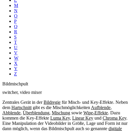
L
M
N
O
P
Q
R
S
T
U
V
W
X
Y
Z
Bildmischpult
switcher, video mixer
Zentrales Gerät in der
Bildregie
für Misch- und Key-Effekte. Neben
dem
Hartschnitt
gibt es die Mischmöglichkeiten
Aufblende
,
Abblende
,
Überblendung
,
Mischung
sowie
Wipe-Effekte
. Dazu
kommen die Key-Effekte
Luma Key
,
Linear Key
und
Chroma Key
.
Eine Manipulation der Videobilder in Größe, Lage und Form ist nur
dann möglich, wenn das Bildmischpult auch so genannte
digitale