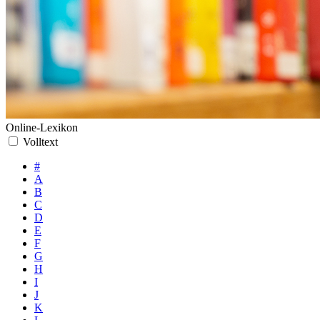
Online-Lexikon
Volltext
#
A
B
C
D
E
F
G
H
I
J
K