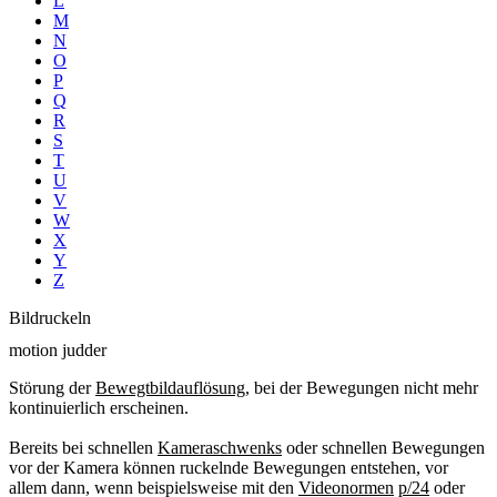
L
M
N
O
P
Q
R
S
T
U
V
W
X
Y
Z
Bildruckeln
motion judder
Störung der
Bewegtbildauflösung
, bei der Bewegungen nicht mehr
kontinuierlich erscheinen.
Bereits bei schnellen
Kameraschwenks
oder schnellen Bewegungen
vor der Kamera können ruckelnde Bewegungen entstehen, vor
allem dann, wenn beispielsweise mit den
Videonormen
p/24
oder