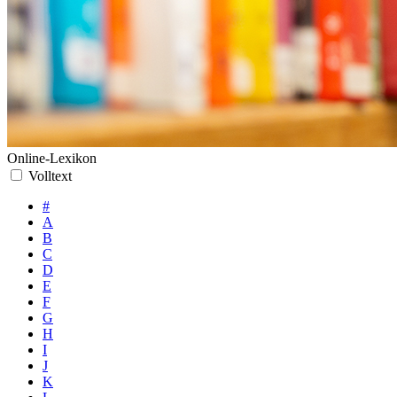
Online-Lexikon
Volltext
#
A
B
C
D
E
F
G
H
I
J
K