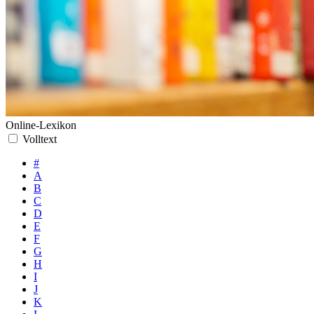
Online-Lexikon
Volltext
#
A
B
C
D
E
F
G
H
I
J
K