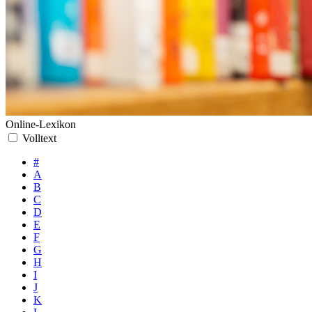
Online-Lexikon
Volltext
#
A
B
C
D
E
F
G
H
I
J
K