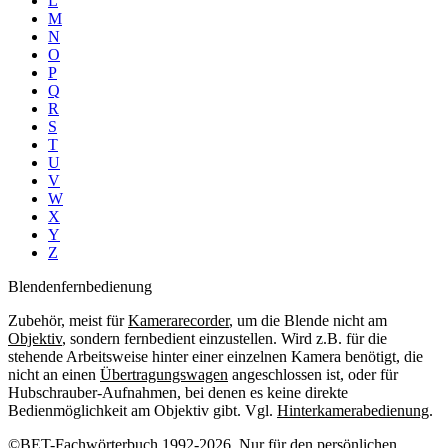
L
M
N
O
P
Q
R
S
T
U
V
W
X
Y
Z
Blendenfernbedienung
Zubehör, meist für
Kamerarecorder
, um die Blende nicht am
Objektiv
, sondern fernbedient einzustellen. Wird z.B. für die
stehende Arbeitsweise hinter einer einzelnen Kamera benötigt, die
nicht an einen
Übertragungswagen
angeschlossen ist, oder für
Hubschrauber-Aufnahmen, bei denen es keine direkte
Bedienmöglichkeit am Objektiv gibt. Vgl.
Hinterkamerabedienung
.
©BET-Fachwörterbuch 1992-2026. Nur für den persönlichen