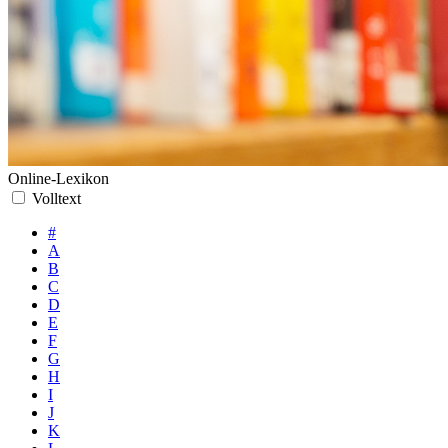
Online-Lexikon
Volltext
#
A
B
C
D
E
F
G
H
I
J
K