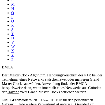
L
M
N
O
P
Q
R
S
T
U
V
W
X
Y
Z
BMCA
Best Master Clock Algorithm. Handlungsvorschrift des
PTP
, bei der
Teilnehmer
eines
Netzwerks
zwischen zwei oder mehreren
Grand
Master Clocks
auswählen. Anwendung findet der BMCA
beispielsweise dann, wenn innerhalb eines Netzwerks aus Gründen
der
Havarie
zwei Grand Master Clocks betrieben werden.
©BET-Fachwörterbuch 1992-2026. Nur für den persönlichen
Gebrauch. Jede weitere Verwertung ist untersagt. Geändert am