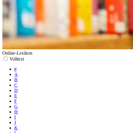
Online-Lexikon
Volltext
#
A
B
C
D
E
F
G
H
I
J
K