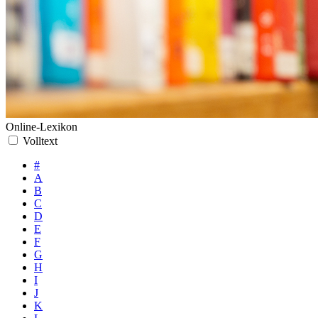
Online-Lexikon
Volltext
#
A
B
C
D
E
F
G
H
I
J
K