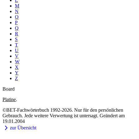
L
M
N
O
P
Q
R
S
T
U
V
W
X
Y
Z
Board
Platine
.
©BET-Fachwörterbuch 1992-2026. Nur für den persönlichen
Gebrauch. Jede weitere Verwertung ist untersagt. Geändert am
19.01.2004
zur Übersicht