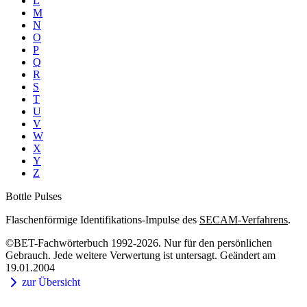
L
M
N
O
P
Q
R
S
T
U
V
W
X
Y
Z
Bottle Pulses
Flaschenförmige Identifikations-Impulse des
SECAM-Verfahrens
.
©BET-Fachwörterbuch 1992-2026. Nur für den persönlichen
Gebrauch. Jede weitere Verwertung ist untersagt. Geändert am
19.01.2004
zur Übersicht