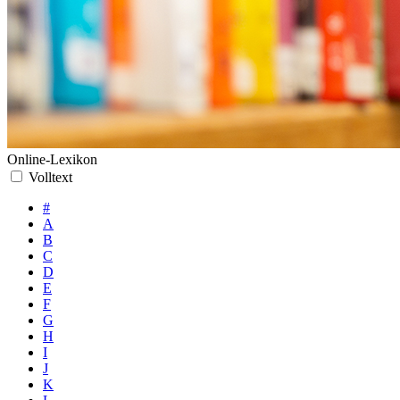
Online-Lexikon
Volltext
#
A
B
C
D
E
F
G
H
I
J
K