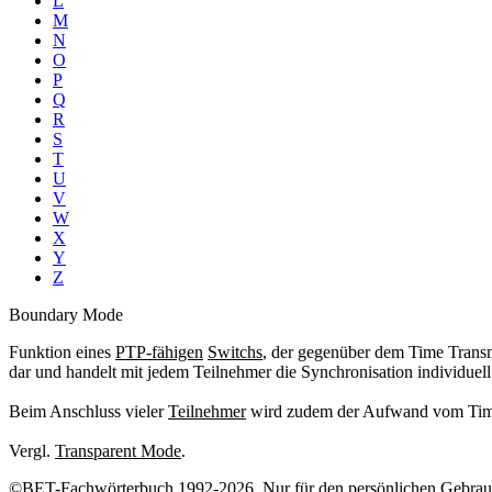
L
M
N
O
P
Q
R
S
T
U
V
W
X
Y
Z
Boundary Mode
Funktion eines
PTP-fähigen
Switchs
, der gegenüber dem Time Transm
dar und handelt mit jedem Teilnehmer die Synchronisation individuell
Beim Anschluss vieler
Teilnehmer
wird zudem der Aufwand vom Time
Vergl.
Transparent Mode
.
©BET-Fachwörterbuch 1992-2026. Nur für den persönlichen Gebrauch