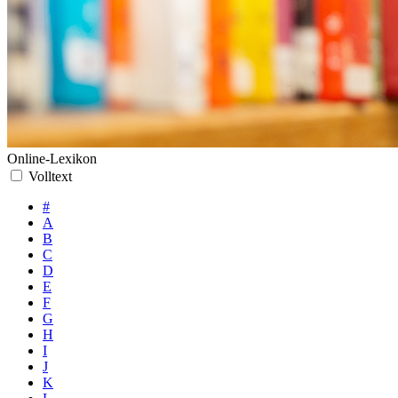
Online-Lexikon
Volltext
#
A
B
C
D
E
F
G
H
I
J
K