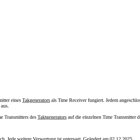
itter eines
Takgenerators
als Time Receiver fungiert. Jedem angeschl
 aus.
 Transmitters des
Taktgenerators
auf die einzelnen Time Transmitter 
. Jede weitere Verwertung ist untersagt. Geändert am 02.12.2025