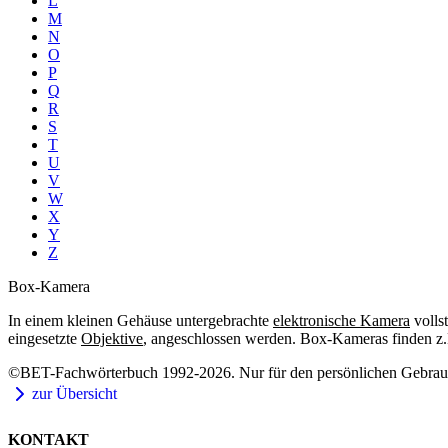
L
M
N
O
P
Q
R
S
T
U
V
W
X
Y
Z
Box-Kamera
In einem kleinen Gehäuse untergebrachte
elektronische Kamera
volls
eingesetzte
Objektive
, angeschlossen werden. Box-Kameras finden z.B
©BET-Fachwörterbuch 1992-2026. Nur für den persönlichen Gebrauch
zur Übersicht
KONTAKT