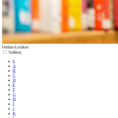
Online-Lexikon
Volltext
#
A
B
C
D
E
F
G
H
I
J
K