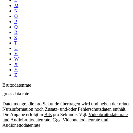
L
M
N
O
P
Q
R
S
T
U
V
W
X
Y
Z
Bruttodatenrate
gross data rate
Datenmenge, die pro Sekunde übertragen wird und neben der reinen
Nutzinformation noch Zusatz- und/oder
Fehlerschutzdaten
enthält.
Die Angabe erfolgt in
Bits
pro Sekunde. Vgl.
Videobruttodatenrate
und
Audiobruttodatenrate
. Ggs.
Videonettodatenrate
und
Audionettodatenrate
.