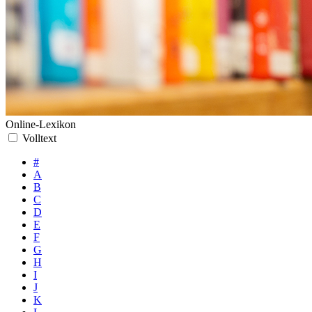
Online-Lexikon
Volltext
#
A
B
C
D
E
F
G
H
I
J
K