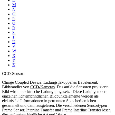
L
M
N
O
P
Q
R
S
T
U
V
W
X
Y
Z
CCD-Sensor
Charge Coupled Device. Ladungsgekoppeltes Bauelement.
Bildwandler von
CCD-Kameras
. Das auf die Sensoren projizierte
Bild wird in elektrische Ladung umgesetzt. Diese Ladungen der
einzelnen lichtempfindlichen
Bildpunktelemente
werden als
elektrische Informationen in getrennten Speicherbereichen
gesammelt und dann ausgelesen. Die verschiedenen Sensortypen
Frame Sensor
,
Interline Transfer
und
Frame Interline Transfer
lösen
dies auf unterschiedliche Art und Weise.