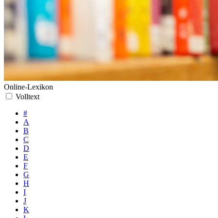
Online-Lexikon
Volltext
#
A
B
C
D
E
F
G
H
I
J
K