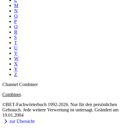
L
M
N
O
P
Q
R
S
T
U
V
W
X
Y
Z
Channel Combiner
Combiner
.
©BET-Fachwörterbuch 1992-2026. Nur für den persönlichen
Gebrauch. Jede weitere Verwertung ist untersagt. Geändert am
19.01.2004
zur Übersicht