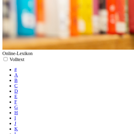
Online-Lexikon
Volltext
#
A
B
C
D
E
F
G
H
I
J
K