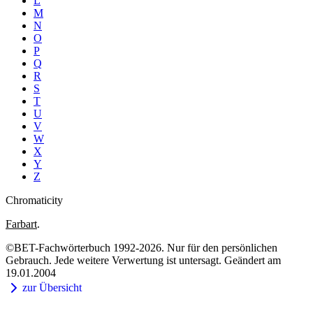
L
M
N
O
P
Q
R
S
T
U
V
W
X
Y
Z
Chromaticity
Farbart
.
©BET-Fachwörterbuch 1992-2026. Nur für den persönlichen
Gebrauch. Jede weitere Verwertung ist untersagt. Geändert am
19.01.2004
zur Übersicht