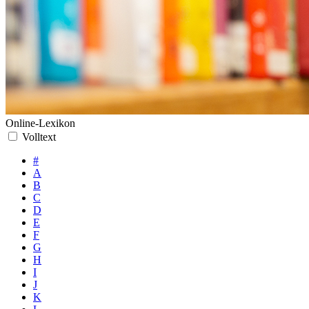
Online-Lexikon
Volltext
#
A
B
C
D
E
F
G
H
I
J
K