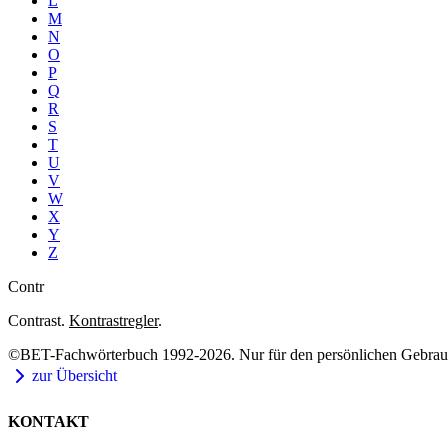
L
M
N
O
P
Q
R
S
T
U
V
W
X
Y
Z
Contr
Contrast.
Kontrastregler
.
©BET-Fachwörterbuch 1992-2026. Nur für den persönlichen Gebrauch
zur Übersicht
KONTAKT