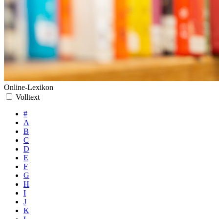
Online-Lexikon
Volltext
#
A
B
C
D
E
F
G
H
I
J
K