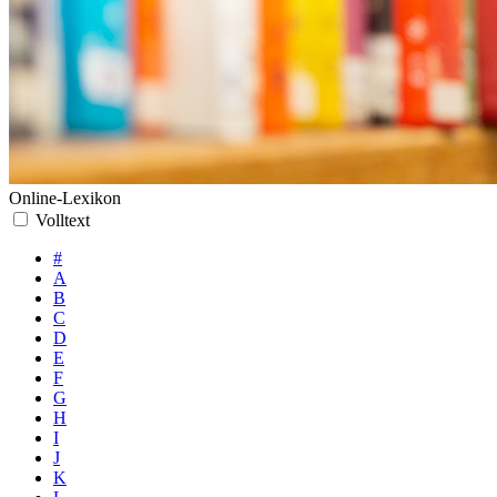
Online-Lexikon
Volltext
#
A
B
C
D
E
F
G
H
I
J
K