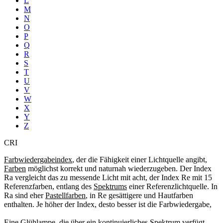
L
M
N
O
P
Q
R
S
T
U
V
W
X
Y
Z
CRI
Farbwiedergabeindex
, der die Fähigkeit einer Lichtquelle angibt,
Farben
möglichst korrekt und naturnah wiederzugeben. Der Index
Ra vergleicht das zu messende Licht mit acht, der Index Re mit 15
Referenzfarben, entlang des
Spektrums
einer Referenzlichtquelle. In
Ra sind eher
Pastellfarben
, in Re gesättigere und Hautfarben
enthalten. Je höher der Index, desto besser ist die Farbwiedergabe,
Eine
Glühlampe
, die über ein
kontinuierliches Spektrum
verfügt,