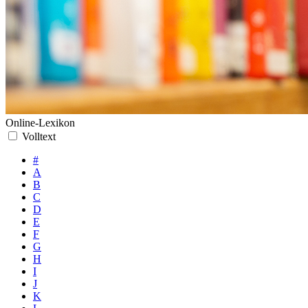
Online-Lexikon
Volltext
#
A
B
C
D
E
F
G
H
I
J
K