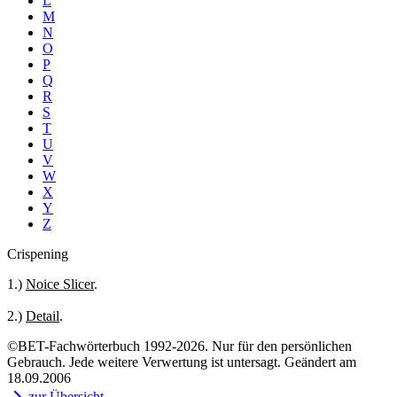
L
M
N
O
P
Q
R
S
T
U
V
W
X
Y
Z
Crispening
1.)
Noice Slicer
.
2.)
Detail
.
©BET-Fachwörterbuch 1992-2026. Nur für den persönlichen
Gebrauch. Jede weitere Verwertung ist untersagt. Geändert am
18.09.2006
zur Übersicht