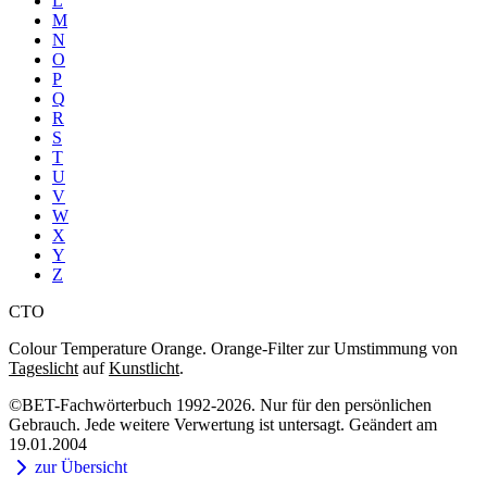
L
M
N
O
P
Q
R
S
T
U
V
W
X
Y
Z
CTO
Colour Temperature Orange. Orange-Filter zur Umstimmung von
Tageslicht
auf
Kunstlicht
.
©BET-Fachwörterbuch 1992-2026. Nur für den persönlichen
Gebrauch. Jede weitere Verwertung ist untersagt. Geändert am
19.01.2004
zur Übersicht