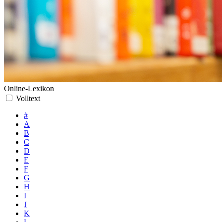
Online-Lexikon
Volltext
#
A
B
C
D
E
F
G
H
I
J
K