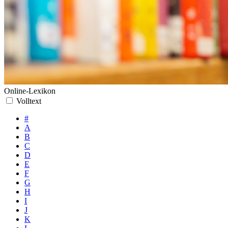
Online-Lexikon
Volltext
#
A
B
C
D
E
F
G
H
I
J
K