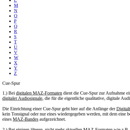
L
M
N
O
P
Q
R
S
T
U
V
W
X
Y
Z
Cue-Spur
1.) Bei
digitalen MAZ-Formaten
dient die Cue-Spur zur Aufnahme e
digitaler Audiosignale
, die für die eigentliche qualitative, digitale A
Die Einrichtung einer Cue-Spur geht hier auf die Anfänge der
Digital
kein Tonsignal oder nur eines wiedergegeben werden, mit dem eine b
eines
MAZ-Bandes
aufgezeichnet.
2.) Bei einigen älteren, nicht mehr aktuellen
MAZ-Formaten
wie z.B