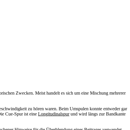
atorischen Zwecken. Meist handelt es sich um eine Mischung mehrerer
egeschwindigkeit zu hören waren. Beim Umspulen konnte entweder gar
ie Cue-Spur ist eine
Longitudinalspur
und wird längs zur Bandkante
chener Hinweise für die Überblendung eines Beitrages verwendet,