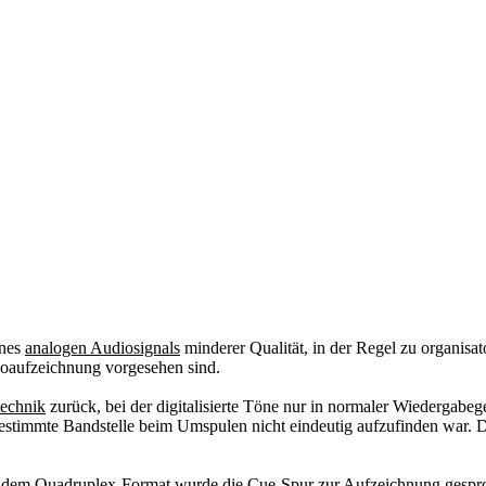
ines
analogen Audiosignals
minderer Qualität, in der Regel zu organis
udioaufzeichnung vorgesehen sind.
technik
zurück, bei der digitalisierte Töne nur in normaler Wiedergab
estimmte Bandstelle beim Umspulen nicht eindeutig aufzufinden war. D
. dem
Quadruplex-Format
wurde die Cue-Spur zur Aufzeichnung gespro