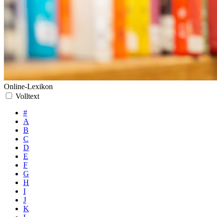
Online-Lexikon
Volltext
#
A
B
C
D
E
F
G
H
I
J
K