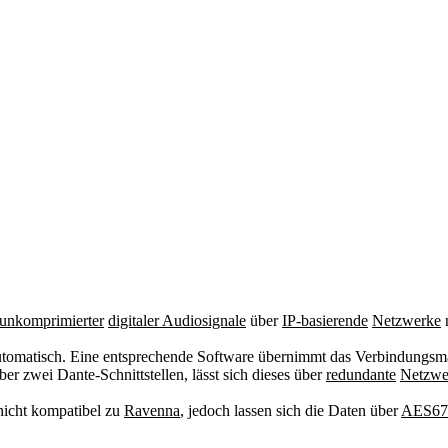
unkomprimierter
digitaler Audiosignale
über
IP-basierende
Netzwerke
n
 automatisch. Eine entsprechende Software übernimmt das Verbindungs
er zwei Dante-Schnittstellen, lässt sich dieses über
redundante
Netzwe
 nicht kompatibel zu
Ravenna
, jedoch lassen sich die Daten über
AES67