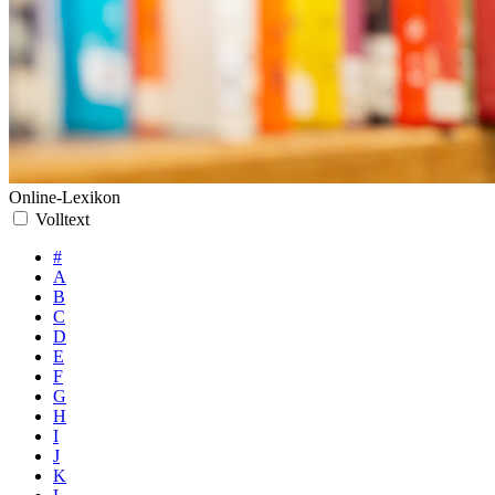
Online-Lexikon
Volltext
#
A
B
C
D
E
F
G
H
I
J
K