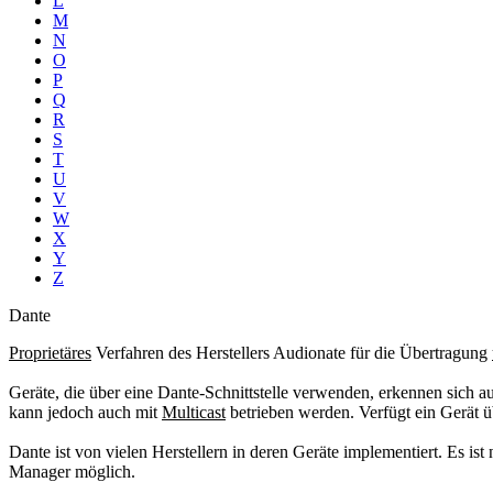
L
M
N
O
P
Q
R
S
T
U
V
W
X
Y
Z
Dante
Proprietäres
Verfahren des Herstellers Audionate für die Übertragung
Geräte, die über eine Dante-Schnittstelle verwenden, erkennen sich
kann jedoch auch mit
Multicast
betrieben werden. Verfügt ein Gerät üb
Dante ist von vielen Herstellern in deren Geräte implementiert. Es ist
Manager möglich.