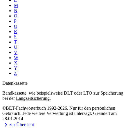
L
M
N
O
P
Q
R
S
T
U
V
W
X
Y
Z
Datenkassette
Bandkassette, wie beispielsweise
DLT
oder
LTO
zur Speicherung
bei der
Langzeitsicherung
.
©BET-Fachwörterbuch 1992-2026. Nur für den persönlichen
Gebrauch. Jede weitere Verwertung ist untersagt. Geändert am
28.01.2014
zur Übersicht