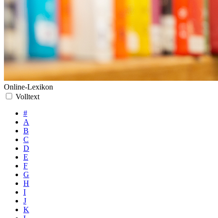
Online-Lexikon
Volltext
#
A
B
C
D
E
F
G
H
I
J
K