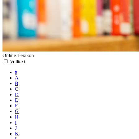
Online-Lexikon
Volltext
#
A
B
C
D
E
F
G
H
I
J
K