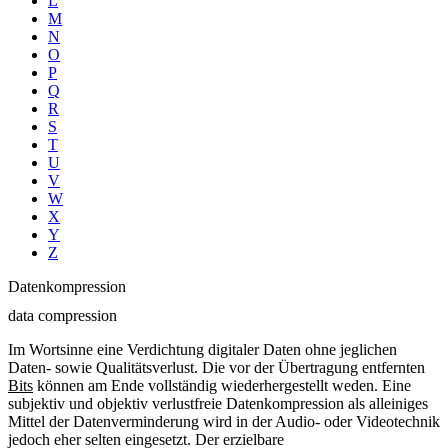
L
M
N
O
P
Q
R
S
T
U
V
W
X
Y
Z
Datenkompression
data compression
Im Wortsinne eine Verdichtung digitaler Daten ohne jeglichen
Daten- sowie Qualitätsverlust. Die vor der Übertragung entfernten
Bits
können am Ende vollständig wiederhergestellt weden. Eine
subjektiv und objektiv verlustfreie Datenkompression als alleiniges
Mittel der Datenverminderung wird in der Audio- oder Videotechnik
jedoch eher selten eingesetzt. Der erzielbare