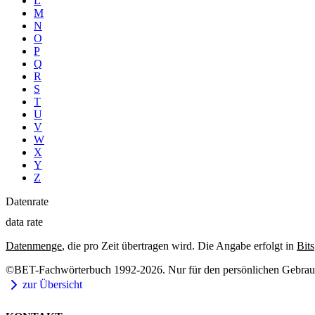
L
M
N
O
P
Q
R
S
T
U
V
W
X
Y
Z
Datenrate
data rate
Datenmenge
, die pro Zeit übertragen wird. Die Angabe erfolgt in
Bits
©BET-Fachwörterbuch 1992-2026. Nur für den persönlichen Gebrauch
zur Übersicht