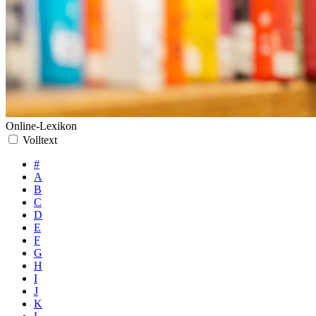
Online-Lexikon
Volltext
#
A
B
C
D
E
F
G
H
I
J
K