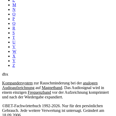
L
M
N
O
P
Q
R
S
T
U
V
W
X
Y
Z
dbx
Kompandersystem
zur Rauschminderung bei der
analogen
Audioaufzeichnung
auf
Magnetband
. Das Audiosignal wird in
einem einzigen
Frequenzband
vor der Aufzeichnung komprimiert
und nach der Wiedergabe expandiert.
©BET-Fachwörterbuch 1992-2026. Nur für den persönlichen
Gebrauch. Jede weitere Verwertung ist untersagt. Geändert am
18.09.2006