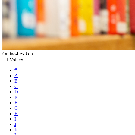
Online-Lexikon
Volltext
#
A
B
C
D
E
F
G
H
I
J
K