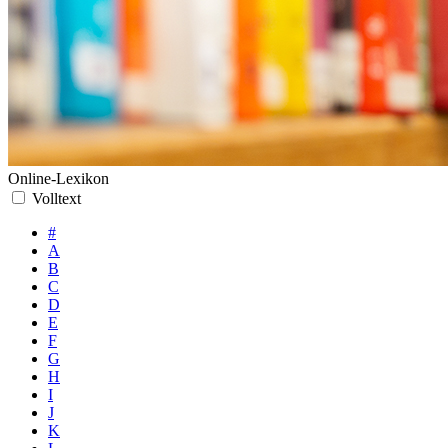
Online-Lexikon
Volltext
#
A
B
C
D
E
F
G
H
I
J
K