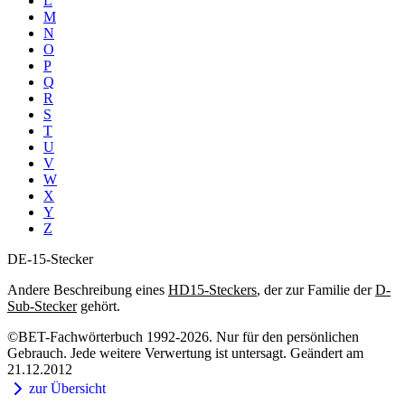
L
M
N
O
P
Q
R
S
T
U
V
W
X
Y
Z
DE-15-Stecker
Andere Beschreibung eines
HD15-Steckers
, der zur Familie der
D-
Sub-Stecker
gehört.
©BET-Fachwörterbuch 1992-2026. Nur für den persönlichen
Gebrauch. Jede weitere Verwertung ist untersagt. Geändert am
21.12.2012
zur Übersicht