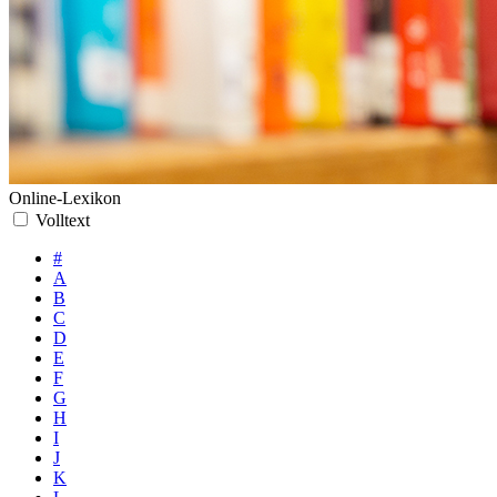
Online-Lexikon
Volltext
#
A
B
C
D
E
F
G
H
I
J
K