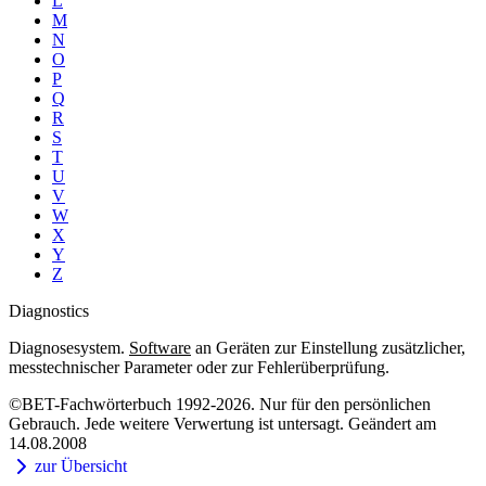
L
M
N
O
P
Q
R
S
T
U
V
W
X
Y
Z
Diagnostics
Diagnosesystem.
Software
an Geräten zur Einstellung zusätzlicher,
messtechnischer Parameter oder zur Fehlerüberprüfung.
©BET-Fachwörterbuch 1992-2026. Nur für den persönlichen
Gebrauch. Jede weitere Verwertung ist untersagt. Geändert am
14.08.2008
zur Übersicht