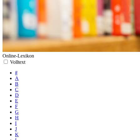
Online-Lexikon
Volltext
#
A
B
C
D
E
F
G
H
I
J
K