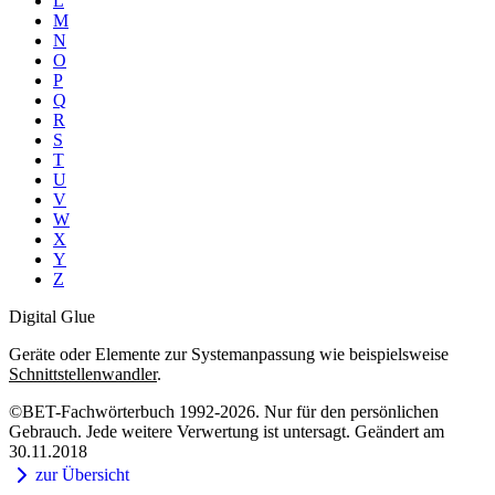
L
M
N
O
P
Q
R
S
T
U
V
W
X
Y
Z
Digital Glue
Geräte oder Elemente zur Systemanpassung wie beispielsweise
Schnittstellenwandler
.
©BET-Fachwörterbuch 1992-2026. Nur für den persönlichen
Gebrauch. Jede weitere Verwertung ist untersagt. Geändert am
30.11.2018
zur Übersicht