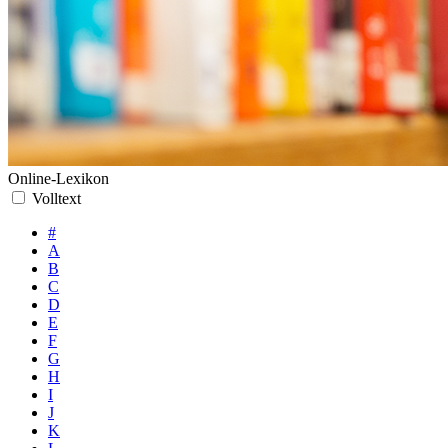
Online-Lexikon
Volltext
#
A
B
C
D
E
F
G
H
I
J
K