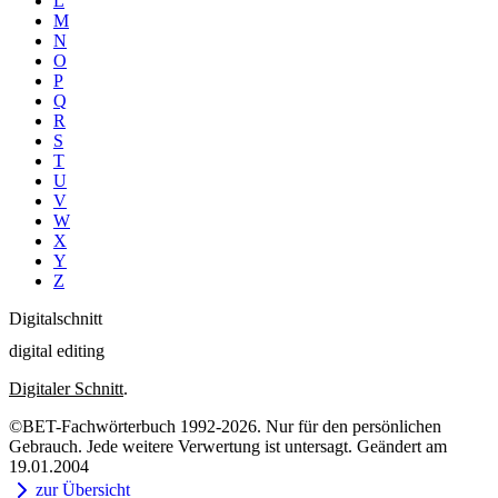
L
M
N
O
P
Q
R
S
T
U
V
W
X
Y
Z
Digitalschnitt
digital editing
Digitaler Schnitt
.
©BET-Fachwörterbuch 1992-2026. Nur für den persönlichen
Gebrauch. Jede weitere Verwertung ist untersagt. Geändert am
19.01.2004
zur Übersicht