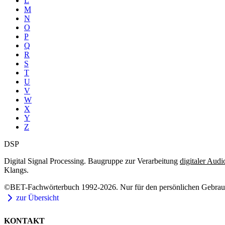
L
M
N
O
P
Q
R
S
T
U
V
W
X
Y
Z
DSP
Digital Signal Processing. Baugruppe zur Verarbeitung
digitaler Audi
Klangs.
©BET-Fachwörterbuch 1992-2026. Nur für den persönlichen Gebrauch
zur Übersicht
KONTAKT