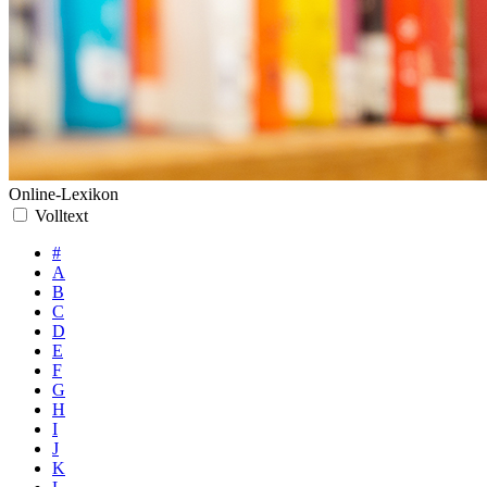
Online-Lexikon
Volltext
#
A
B
C
D
E
F
G
H
I
J
K