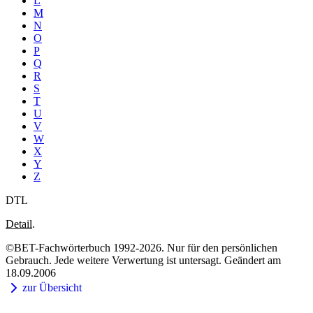
L
M
N
O
P
Q
R
S
T
U
V
W
X
Y
Z
DTL
Detail
.
©BET-Fachwörterbuch 1992-2026. Nur für den persönlichen
Gebrauch. Jede weitere Verwertung ist untersagt. Geändert am
18.09.2006
zur Übersicht