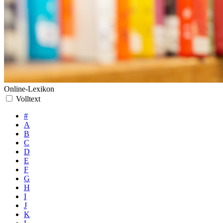
Online-Lexikon
Volltext
#
A
B
C
D
E
F
G
H
I
J
K