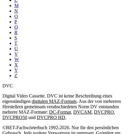
L
M
N
O
P
Q
R
S
T
U
V
W
X
Y
Z
DVC
Digital Video Cassette. DVC ist keine Beschreibung eines
eigenständigen
digitalen MAZ-Formats
. Aus der von mehreren
Herstellern gemeinsam verabschiedeten Norm DV entstanden
mehrere MAZ-Formate:
DC-Format
,
DVCAM
,
DVCPRO
,
DVCPRO50
und
DVCPRO HD
.
©BET-Fachwörterbuch 1992-2026. Nur für den persönlichen
Gebrauch. Jede weitere Verwertung ist untersagt. Geändert am