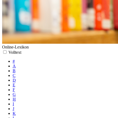
Online-Lexikon
Volltext
#
A
B
C
D
E
F
G
H
I
J
K