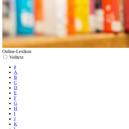
Online-Lexikon
Volltext
#
A
B
C
D
E
F
G
H
I
J
K