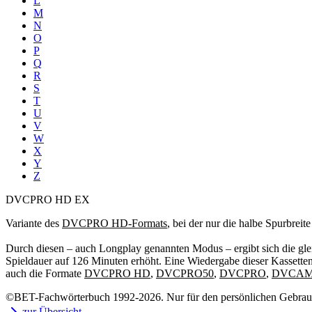
L
M
N
O
P
Q
R
S
T
U
V
W
X
Y
Z
DVCPRO HD EX
Variante des
DVCPRO HD-Formats
, bei der nur die halbe Spurbre
Durch diesen – auch Longplay genannten Modus – ergibt sich die glei
Spieldauer auf 126 Minuten erhöht. Eine Wiedergabe dieser Kass
auch die Formate
DVCPRO HD
,
DVCPRO50
,
DVCPRO
,
DVCA
©BET-Fachwörterbuch 1992-2026. Nur für den persönlichen Gebrauch
zur Übersicht