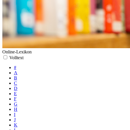
Online-Lexikon
Volltext
#
A
B
C
D
E
F
G
H
I
J
K