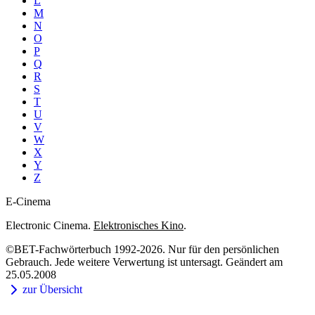
L
M
N
O
P
Q
R
S
T
U
V
W
X
Y
Z
E-Cinema
Electronic Cinema.
Elektronisches Kino
.
©BET-Fachwörterbuch 1992-2026. Nur für den persönlichen
Gebrauch. Jede weitere Verwertung ist untersagt. Geändert am
25.05.2008
zur Übersicht