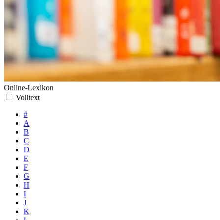
Online-Lexikon
Volltext
#
A
B
C
D
E
F
G
H
I
J
K