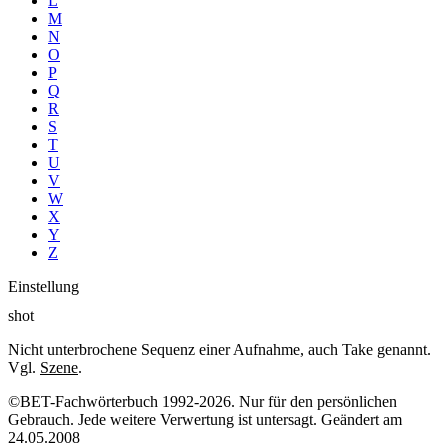
L
M
N
O
P
Q
R
S
T
U
V
W
X
Y
Z
Einstellung
shot
Nicht unterbrochene Sequenz einer Aufnahme, auch Take genannt.
Vgl.
Szene
.
©BET-Fachwörterbuch 1992-2026. Nur für den persönlichen
Gebrauch. Jede weitere Verwertung ist untersagt. Geändert am
24.05.2008