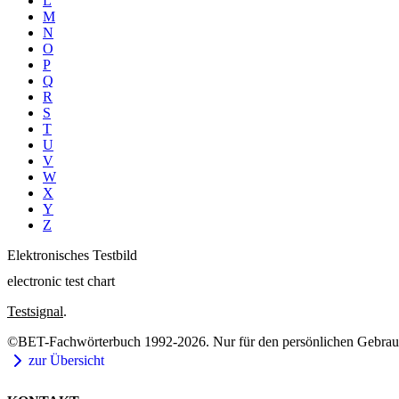
L
M
N
O
P
Q
R
S
T
U
V
W
X
Y
Z
Elektronisches Testbild
electronic test chart
Testsignal
.
©BET-Fachwörterbuch 1992-2026. Nur für den persönlichen Gebrauch
zur Übersicht