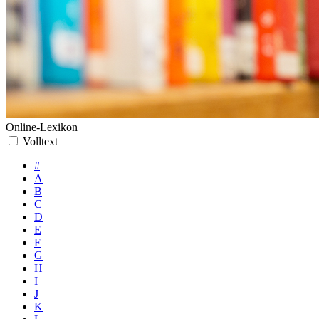
Online-Lexikon
Volltext
#
A
B
C
D
E
F
G
H
I
J
K