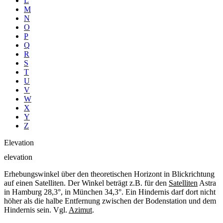
L
M
N
O
P
Q
R
S
T
U
V
W
X
Y
Z
Elevation
elevation
Erhebungswinkel über den theoretischen Horizont in Blickrichtung
auf einen Satelliten. Der Winkel beträgt z.B. für den
Satelliten
Astra
in Hamburg 28,3°, in München 34,3°. Ein Hindernis darf dort nicht
höher als die halbe Entfernung zwischen der Bodenstation und dem
Hindernis sein. Vgl.
Azimut
.