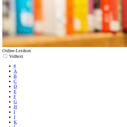
Online-Lexikon
Volltext
#
A
B
C
D
E
F
G
H
I
J
K