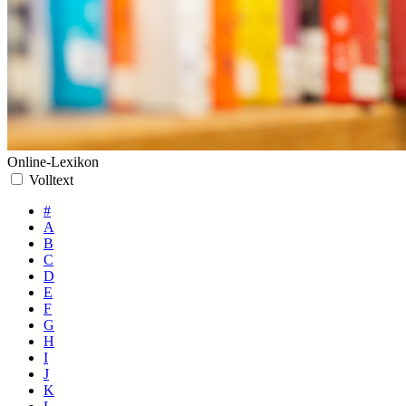
Online-Lexikon
Volltext
#
A
B
C
D
E
F
G
H
I
J
K