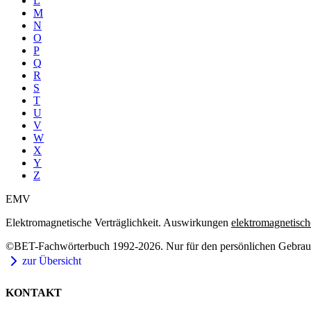
L
M
N
O
P
Q
R
S
T
U
V
W
X
Y
Z
EMV
Elektromagnetische Verträglichkeit. Auswirkungen
elektromagnetisch
©BET-Fachwörterbuch 1992-2026. Nur für den persönlichen Gebrauch
zur Übersicht
KONTAKT